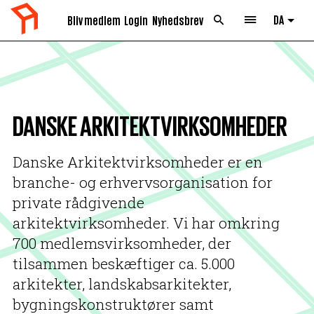
DA
Bliv medlem
Login
Nyhedsbrev
List 
DANSKE ARKITEKTVIRKSOMHEDER
Danske Arkitektvirksomheder er en
branche- og erhvervsorganisation for
private rådgivende
arkitektvirksomheder. Vi har omkring
700 medlemsvirksomheder, der
tilsammen beskæftiger ca. 5.000
arkitekter, landskabsarkitekter,
bygningskonstruktører samt