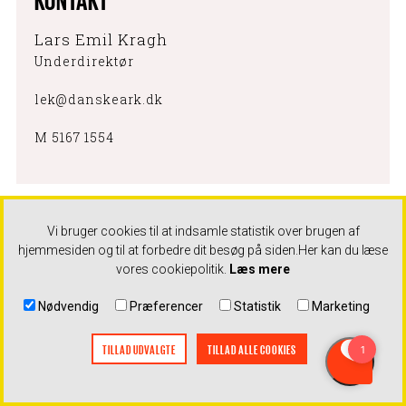
Lars Emil Kragh
Underdirektør
lek@danskeark.dk
M 5167 1554
Vi bruger cookies til at indsamle statistik over brugen af
hjemmesiden og til at forbedre dit besøg på siden.
Her kan du læse
vores cookiepolitik.
Læs mere
VEDTÆGTER
Nødvendig
Præferencer
Statistik
Marketing
TILLAD UDVALGTE
TILLAD ALLE COOKIES
Danske Arkitektvirksomheders
vedtægter sætter rammerne for