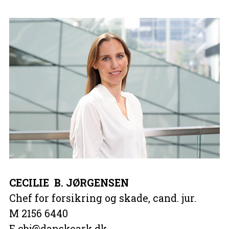
CECILIE B. JØRGENSEN
Chef for forsikring og skade, cand. jur.
M 2156 6440
E cbj@danskeark.dk