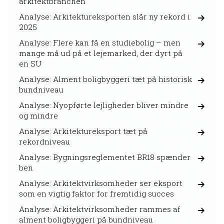
arkitektbranchen
Analyse: Arkitektureksporten slår ny rekord i
2025
Analyse: Flere kan få en studiebolig – men
mange må ud på et lejemarked, der dyrt på
en SU
Analyse: Alment boligbyggeri tæt på historisk
bundniveau
Analyse: Nyopførte lejligheder bliver mindre
og mindre
Analyse: Arkitektureksport tæt på
rekordniveau
Analyse: Bygningsreglementet BR18 spænder
ben
Analyse: Arkitektvirksomheder ser eksport
som en vigtig faktor for fremtidig succes
Analyse: Arkitektvirksomheder rammes af
alment boligbyggeri på bundniveau