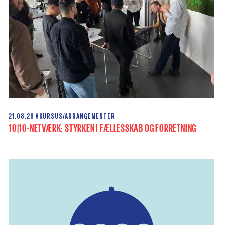
21.08.26
#KURSUS/ARRANGEMENTER
10|10-NETVÆRK: STYRKEN I FÆLLESSKAB OG FORRETNING