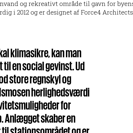
egnvand og rekreativt område til gavn for byen
dig i 2012 og er designet af Force4 Architects
kal klimasikre, kan man
 til en social gevinst. Ud
od store regnskyl og
Selsmosen herlighedsværdi
vitetsmuligheder for
p. Anlægget skaber en
 til stationsområdet og er