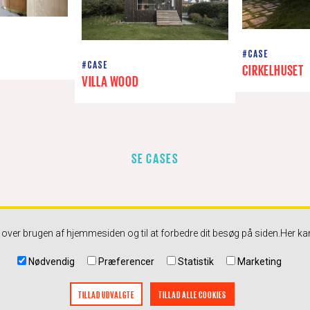
#CASE
#CASE
CIRKELHUSET
VILLA WOOD
SE CASES
ik over brugen af hjemmesiden og til at forbedre dit besøg på siden.
Her ka
Nødvendig
Præferencer
Statistik
Marketing
g 9-16 Mail: info@danskeark.dk
TILLAD UDVALGTE
TILLAD ALLE COOKIES