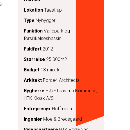
s
Lokation
Taastrup
.
Type
Nybyggeri
Funktion
Vandpark og
forsinkelsesbassin
Fuldført
2012
Størrelse
25.000m2
Budget
18 mio. kr.
Arkitekt
Force4 Architects
Bygherre
Høje-Taastrup Kommune,
HTK Kloak A/S
Entreprenør
Hoffmann
Ingeniør
Moe & Brødsgaard
Videnspartnere
HTK Forsyning,