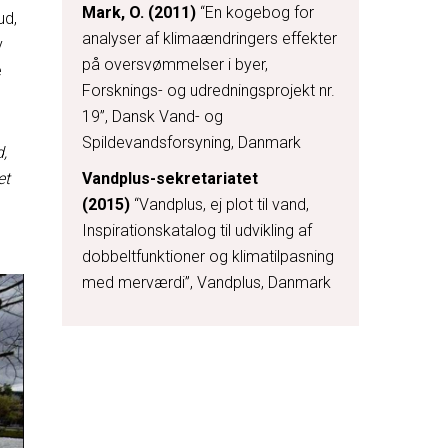
Mark, O. (2011)
“En kogebog for
ud,
analyser af klimaændringers effekter
v
på oversvømmelser i byer,
e
Forsknings- og udredningsprojekt nr.
19”, Dansk Vand- og
Spildevandsforsyning, Danmark
d,
et
Vandplus-sekretariatet
(2015)
“Vandplus, ej plot til vand,
Inspirationskatalog til udvikling af
dobbeltfunktioner og klimatilpasning
med merværdi”, Vandplus, Danmark