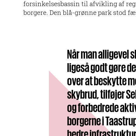
forsinkelsesbassin til afvikling af r
borgere. Den blå-grønne park stod fær
Når man alligevel s
ligeså godt gøre det
over at beskytte m
skybrud, tilføjer 
og forbedrede akti
borgerne i Taastru
bedre infrastruktur