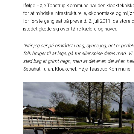
Ifølge Høje Taastrup Kommune har den kloaktekniske de
for at mindske infrastrukturelle, økonomiske og mil
for første gang sat på prøve d. 2. juli 2011, da sto
istedet glæde sig over tørre kældre og haver.
“Når jeg ser på området i dag, synes jeg, det er perfekt
folk bruger til at lege, gå tur eller spise deres mad. V
sted bag et grimt hegn, men at det er en del af en helh
S
ebahat Turan, Kloakchef, Høje Taastrup Kommune.