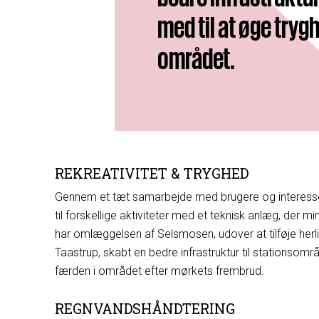
med til at øge tryg
området.
REKREATIVITET & TRYGHED
Gennem et tæt samarbejde med brugere og interesse
til forskellige aktiviteter med et teknisk anlæg, der 
har omlæggelsen af Selsmosen, udover at tilføje herl
Taastrup, skabt en bedre infrastruktur til stationsom
færden i området efter mørkets frembrud.
REGNVANDSHÅNDTERING