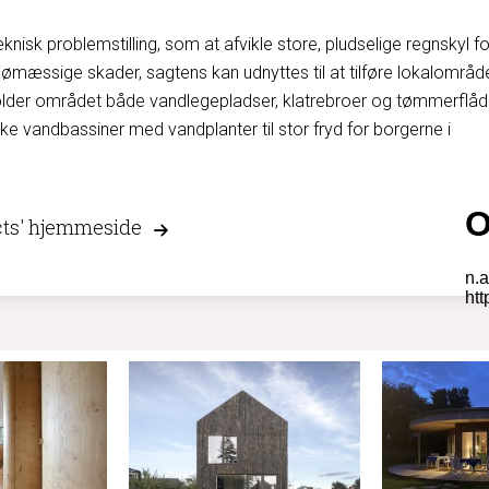
nisk problemstilling, som at afvikle store, pludselige regnskyl fo
jømæssige skader, sagtens kan udnyttes til at tilføre lokalområd
older området både vandlegepladser, klatrebroer og tømmerflåd
e vandbassiner med vandplanter til stor fryd for borgerne i
ts' hjemmeside