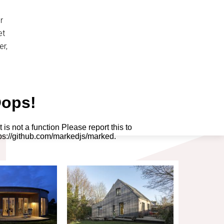
r
et
er,