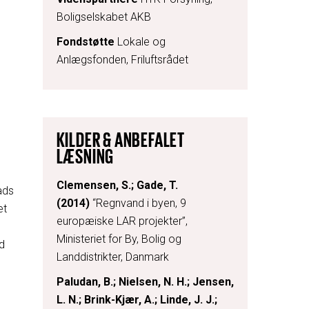
Boligselskabet AKB
Fondstøtte
Lokale og
Anlægsfonden, Friluftsrådet
KILDER & ANBEFALET
LÆSNING
Clemensen, S.; Gade, T.
ads
(2014)
“Regnvand i byen, 9
et
europæiske LAR projekter”,
Ministeriet for By, Bolig og
d
Landdistrikter, Danmark
Paludan, B.; Nielsen, N. H.; Jensen,
L. N.; Brink-Kjær, A.; Linde, J. J.;