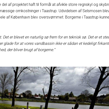
l af projektet haft til formål at afvikle store regnskyl og skybr
jømæssige omkostninger i Taastrup. Udvidelsen af Selsmosen ble
re dele af København blev oversvømmet. Borgerne i Taastrup kunn
. Det er blevet en naturlig sø frem for en teknisk sø. Det er et ste
i er glade for at vores vandbassin ikke er sådan et kedeligt firkant
ed, der bliver brugt af borgerne.”