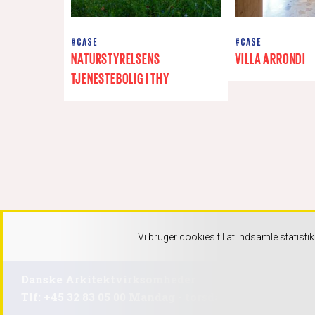
#CASE
#CASE
NATURSTYRELSENS
VILLA ARRONDI
TJENESTEBOLIG I THY
Vi bruger cookies til at indsamle statist
Danske Arkitektvirksomheder
Tlf: +45 32 83 05 00 Mandag - torsdag 9-16:30 Freda