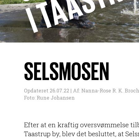
SELSMOSEN
Opdateret 26.07.22 |
Af:
Nanna-Rose R. K. Broc
Foto: Rune Johansen
Efter at en kraftig oversvømmelse til
Taastrup by, blev det besluttet, at S