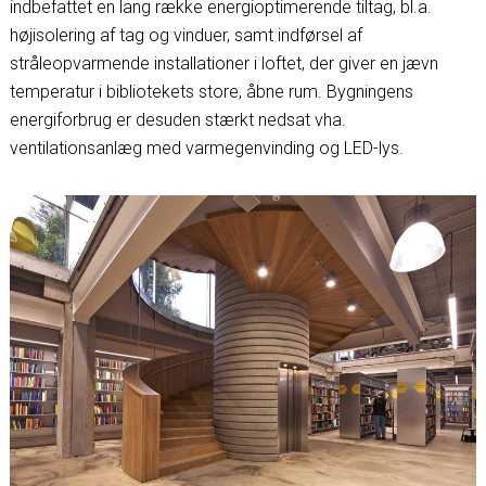
indbefattet en lang række energioptimerende tiltag, bl.a.
højisolering af tag og vinduer, samt indførsel af
stråleopvarmende installationer i loftet, der giver en jævn
temperatur i bibliotekets store, åbne rum. Bygningens
energiforbrug er desuden stærkt nedsat vha.
ventilationsanlæg med varmegenvinding og LED-lys.