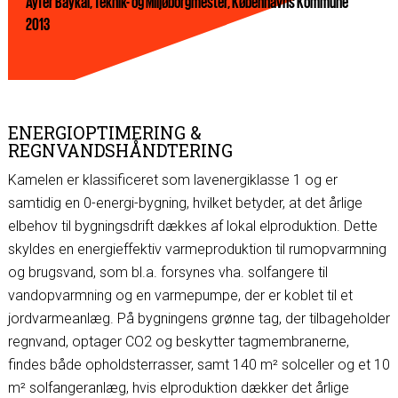
Ayfer Baykal, Teknik- og Miljøborgmester, Københavns Kommune
2013
ENERGIOPTIMERING &
REGNVANDSHÅNDTERING
Kamelen er klassificeret som lavenergiklasse 1 og er
samtidig en 0-energi-bygning, hvilket betyder, at det årlige
elbehov til bygningsdrift dækkes af lokal elproduktion. Dette
skyldes en energieffektiv varmeproduktion til rumopvarmning
og brugsvand, som bl.a. forsynes vha. solfangere til
vandopvarmning og en varmepumpe, der er koblet til et
jordvarmeanlæg. På bygningens grønne tag, der tilbageholder
regnvand, optager CO2 og beskytter tagmembranerne,
findes både opholdsterrasser, samt 140 m² solceller og et 10
m² solfangeranlæg, hvis elproduktion dækker det årlige