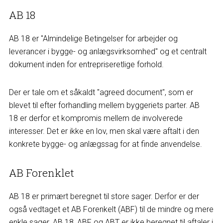
AB 18
AB 18 er "Almindelige Betingelser for arbejder og
leverancer i bygge- og anlægsvirksomhed" og et centralt
dokument inden for entrepriseretlige forhold.
Der er tale om et såkaldt "agreed document", som er
blevet til efter forhandling mellem byggeriets parter. AB
18 er derfor et kompromis mellem de involverede
interesser. Det er ikke en lov, men skal være aftalt i den
konkrete bygge- og anlægssag for at finde anvendelse.
AB Forenklet
AB 18 er primært beregnet til store sager. Derfor er der
også vedtaget et AB Forenkelt (ABF) til de mindre og mere
enkle sager. AB 18, ABF og ABT er ikke beregnet til aftaler i