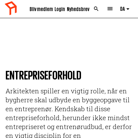
DA
Bliv medlem
Login
Nyhedsbrev
List 
ENTREPRISEFORHOLD
Arkitekten spiller en vigtig rolle, når en
bygherre skal udbyde en byggeopgave til
en entreprenør. Kendskab til disse
entrepriseforhold, herunder ikke mindst
entrepriseret og entrenørudbud, er derfor
en vigtig disciplin for en