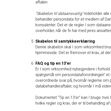
aftalen.
"Skabelon til dataansvarlig"
indeholder alle
behandler persondata for et medlem af Dans
konsulenter. Det er de regler I som dataans
overholder, når de fx har med jeres ansatte
Skabelon til samtykkeerklæring
Denne skabelon skal I som virksomhed bruge
hjemmeside. Det er fremover et krav, at de
FAQ og tip en 13'er
Er I som virksomhed nybegyndere i forhold t
spørgsmål om persondataforordningen" et go
overordnede svar på, hvornår reglerne om per
databehandleraftaler, og hvornår I må vide
Dokumentet "Tip en 13'er" kan I bruge, hvis I 
hvilke regler og krav, der er til behandling 