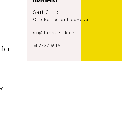
Sait Ciftci
Chefkonsulent, advokat
sc@danskeark.dk
M 2327 6915
gler
ed