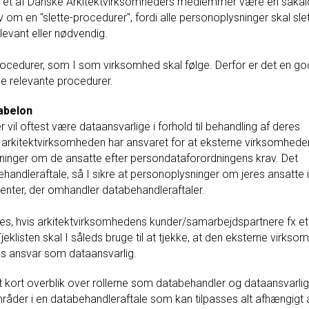
r et af Danske Arkitektvirksomheders medlemmer være en såkal
 om en "slette-procedurer", fordi alle personoplysninger skal slet
evant eller nødvendig.
procedurer, som I som virksomhed skal følge. Derfor er det en go
 de relevante procedurer.
abelon
l oftest være dataansvarlige i forhold til behandling af deres
t arkitektvirksomheden har ansvaret for at eksterne virksomhede
ninger om de ansatte efter persondataforordningens krav. Det
behandleraftale, så I sikre at personoplysninger om jeres ansatte 
menter, der omhandler databehandleraftaler.
es, hvis arkitektvirksomhedens kunder/samarbejdspartnere fx et
eklisten skal I såleds bruge til at tjekke, at den eksterne virkso
eres ansvar som dataansvarlig.
t kort overblik over rollerne som databehandler og dataansvarlig
mråder i en databehandleraftale som kan tilpasses alt afhængigt 