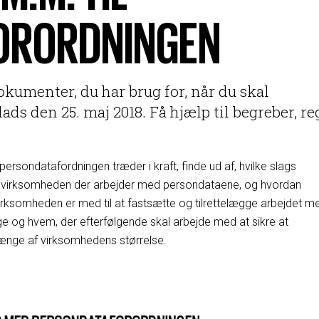
ORORDNINGEN
okumenter, du har brug for, når du skal
s den 25. maj 2018. Få hjælp til begreber, re
rsondatafordningen træder i kraft, finde ud af, hvilke slags
m i virksomheden der arbejder med persondataene, og hvordan
i virksomheden er med til at fastsætte og tilrettelægge arbejdet m
 og hvem, der efterfølgende skal arbejde med at sikre at
hænge af virksomhedens størrelse.