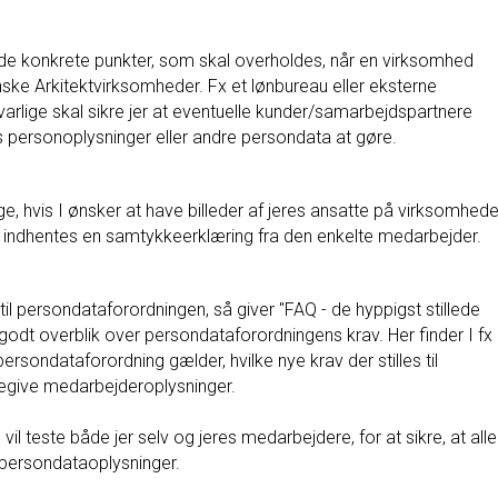
 de konkrete punkter, som skal overholdes, når en virksomhed
ke Arkitektvirksomheder. Fx et lønbureau eller eksterne
varlige skal sikre jer at eventuelle kunder/samarbejdspartnere
s personoplysninger eller andre persondata at gøre.
, hvis I ønsker at have billeder af jeres ansatte på virksomhed
r indhentes en samtykkeerklæring fra den enkelte medarbejder.
il persondataforordningen, så giver "FAQ - de hyppigst stillede
dt overblik over persondataforordningens krav. Her finder I fx
sondataforordning gælder, hvilke nye krav der stilles til
regive medarbejderoplysninger.
vil teste både jer selv og jeres medarbejdere, for at sikre, at alle
af persondataoplysninger.