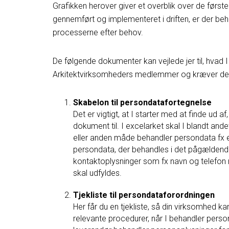
Grafikken herover giver et overblik over de først
gennemført og implementeret i driften, er der be
processerne efter behov.
De følgende dokumenter kan vejlede jer til, hvad I
Arkitektvirksomheders medlemmer og kræver derf
Skabelon til persondatafortegnelse
Det er vigtigt, at I starter med at finde ud a
dokument til. I excelarket skal I blandt and
eller anden måde behandler persondata fx e
persondata, der behandles i det pågældende
kontaktoplysninger som fx navn og telefon
skal udfyldes.
Tjekliste til persondataforordningen
Her får du en tjekliste, så din virksomhed k
relevante procedurer, når I behandler person