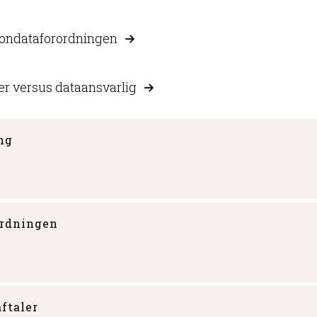
sondataforordningen
er versus dataansvarlig
ng
ordningen
aftaler