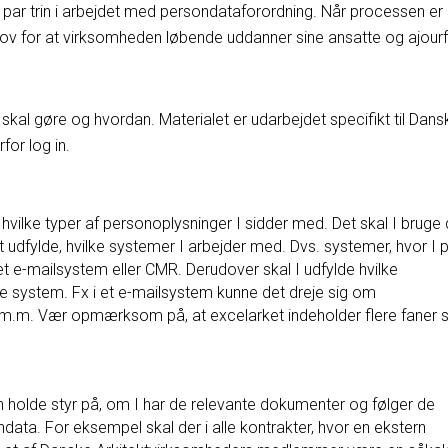
e par trin i arbejdet med persondataforordning. Når processen er
hov for at virksomheden løbende uddanner sine ansatte og ajour
 skal gøre og hvordan. Materialet er udarbejdet specifikt til Dans
or log in.
f, hvilke typer af personoplysninger I sidder med. Det skal I bruge
et udfylde, hvilke systemer I arbejder med. Dvs. systemer, hvor I 
t e-mailsystem eller CMR. Derudover skal I udfylde hvilke
 system. Fx i et e-mailsystem kunne det dreje sig om
 m.m. Vær opmærksom på, at excelarket indeholder flere faner
an holde styr på, om I har de relevante dokumenter og følger de
data. For eksempel skal der i alle kontrakter, hvor en ekstern