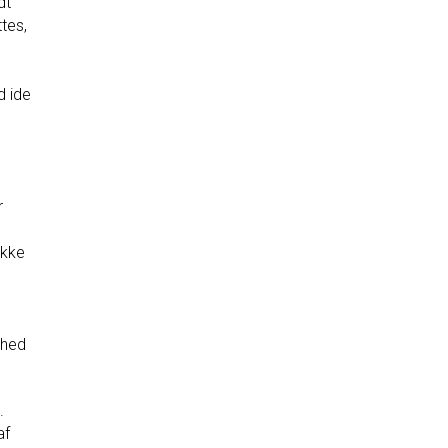
dt
tes,
d ide
r
ikke
mhed
.
af