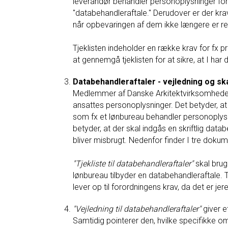
leverandør behandler personoplysninger fo
"databehandleraftale." Derudover er der krav
når opbevaringen af dem ikke længere er rel
Tjeklisten indeholder en række krav for fx 
at gennemgå tjeklisten for at sikre, at I har
Databehandleraftaler - vejledning og sk
Medlemmer af Danske Arkitektvirksomheder vi
ansattes personoplysninger. Det betyder, a
som fx et lønbureau behandler personoplys
betyder, at der skal indgås en skriftlig data
bliver misbrugt. Nedenfor finder I tre doku
"Tjekliste til databehandleraftaler"
skal brug
lønbureau tilbyder en databehandleraftale. Tj
lever op til forordningens krav, da det er j
"Vejledning til databehandleraftaler"
giver e
Samtidig pointerer den, hvilke specifikke o