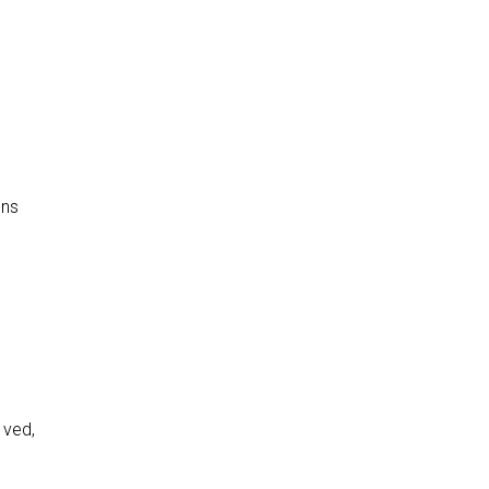
ens
 ved,