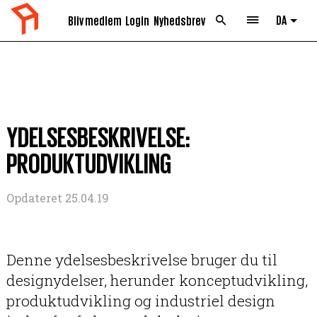
DA
Bliv medlem
Login
Nyhedsbrev
List 
YDELSESBESKRIVELSE:
PRODUKTUDVIKLING
Opdateret 25.04.19
Denne ydelsesbeskrivelse bruger du til
designydelser, herunder konceptudvikling,
produktudvikling og industriel design