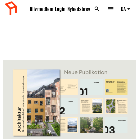
DA
Bliv medlem
Login
Nyhedsbrev
List 