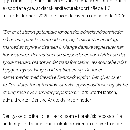
grøn omstilling. Samtidig viser Danske Arkitektvirksomheders
eksportanalyse, at dansk arkitektureksport nåede 1,2
milliarder kroner i 2025, det højeste niveau i de seneste 20 år.
“Der er et stærkt potentiale for danske arkitektvirksomheder
på de europæiske nærmarkeder, og Tyskland er et oplagt
marked at styrke indsatsen i. Mange danske tegnestuer har
kompetencer, der matcher de dagsordener, som fylder på det
tyske marked, blandt andet transformation, ressourcebevidst
byggeri, byudvikling og klimatilpasning. Derfor er
samarbejdet med Creative Denmark vigtigt. Det giver os et
fælles afsæt for at formidle danske styrkepositioner og skabe
dialog med nye samarbejdspartnere.”
Lars Storr-Hansen,
adm. direktør, Danske Arkitektvirksomheder
Den tyske publikation er tænkt som et praktisk redskab til at
understøtte dialogen med lokale aktører på de tysktalende