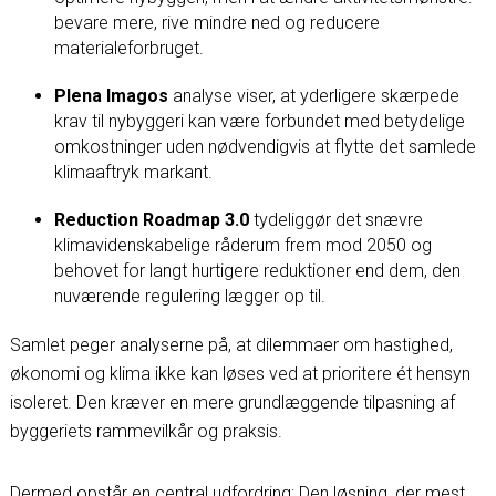
bevare mere, rive mindre ned og reducere
materialeforbruget.
Plena Imagos
analyse viser, at yderligere skærpede
krav til nybyggeri kan være forbundet med betydelige
omkostninger uden nødvendigvis at flytte det samlede
klimaaftryk markant.
Reduction Roadmap 3.0
tydeliggør det snævre
klimavidenskabelige råderum frem mod 2050 og
behovet for langt hurtigere reduktioner end dem, den
nuværende regulering lægger op til.
Samlet peger analyserne på, at dilemmaer om hastighed,
økonomi og klima ikke kan løses ved at prioritere ét hensyn
isoleret. Den kræver en mere grundlæggende tilpasning af
byggeriets rammevilkår og praksis.
Dermed opstår en central udfordring: Den løsning, der mest