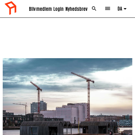
DA
Bliv medlem
Login
Nyhedsbrev
List 