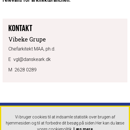
relevans for arkitektbranchen.
KONTAKT
Vibeke Grupe
Chefarkitekt MAA, ph.d.
E vgl@danskeark.dk
M 2628 0289
Danske Arkitektvirksomheder
Tlf: +45 32 83 05 00 Mandag -
Vi bruger cookies til at indsamle statistik over brugen af
torsdag 9-16:30 Fredag 9-16
hjemmesiden og til at forbedre dit besøg på siden.
Her kan du læse
Mail: info@danskeark.dk
vores cookiepolitik.
Læs mere