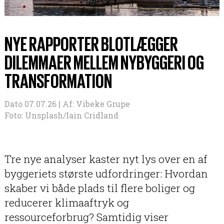
NYE RAPPORTER BLOTLÆGGER
DILEMMAER MELLEM NYBYGGERI OG
TRANSFORMATION
Dato 07.07.26 |
Af:
Vibeke Grupe
Foto: Unsplash/Iain Cridland
Tre nye analyser kaster nyt lys over en af
byggeriets største udfordringer: Hvordan
skaber vi både plads til flere boliger og
reducerer klimaaftryk og
ressourceforbrug? Samtidig viser