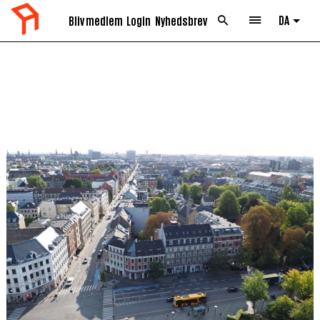
DA
Bliv medlem
Login
Nyhedsbrev
List 