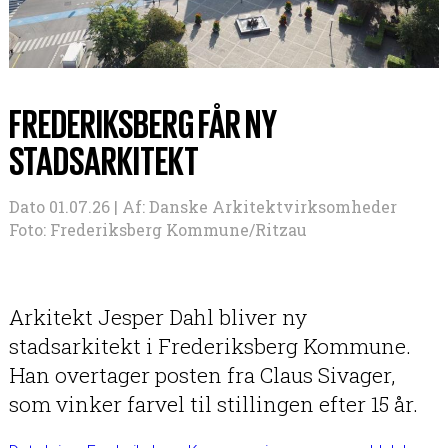
FREDERIKSBERG FÅR NY
STADSARKITEKT
Dato 01.07.26 |
Af:
Danske Arkitektvirksomheder
Foto: Frederiksberg Kommune/Ritzau
Arkitekt Jesper Dahl
bliver ny
stadsarkitekt i Frederiksberg Kommune.
Han overtager posten fra Claus Sivager,
som vinker farvel til stillingen efter 15 år.