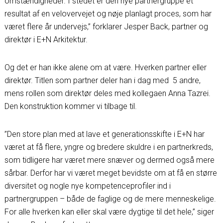
omstændigheder. I stedet er den nye partnergruppe et
resultat af en velovervejet og nøje planlagt proces, som har
været flere år undervejs,” forklarer Jesper Back, partner og
direktør i E+N Arkitektur.
Og det er han ikke alene om at være. Hverken partner eller
direktør. Titlen som partner deler han i dag med 5 andre,
mens rollen som direktør deles med kollegaen Anna Tazrei.
Den konstruktion kommer vi tilbage til.
”Den store plan med at lave et generationsskifte i E+N har
været at få flere, yngre og bredere skuldre i en partnerkreds,
som tidligere har været mere snæver og dermed også mere
sårbar. Derfor har vi været meget bevidste om at få en større
diversitet og nogle nye kompetenceprofiler ind i
partnergruppen – både de faglige og de mere menneskelige.
For alle hverken kan eller skal være dygtige til det hele,” siger