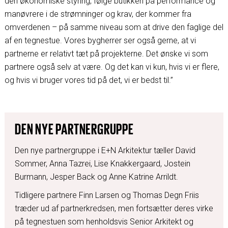
den økonomiske styring, følge butikken på performance og
manøvrere i de strømninger og krav, der kommer fra
omverdenen – på samme niveau som at drive den faglige del
af en tegnestue. Vores bygherrer ser også gerne, at vi
partnerne er relativt tæt på projekterne. Det ønske vi som
partnere også selv at være. Og det kan vi kun, hvis vi er flere,
og hvis vi bruger vores tid på det, vi er bedst til.”
DEN NYE PARTNERGRUPPE
Den nye partnergruppe i E+N Arkitektur tæller David
Sommer, Anna Tazrei, Lise Knakkergaard, Jostein
Burmann, Jesper Back og Anne Katrine Arrildt.
Tidligere partnere Finn Larsen og Thomas Degn Friis
træder ud af partnerkredsen, men fortsætter deres virke
på tegnestuen som henholdsvis Senior Arkitekt og