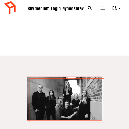
DA
Bliv medlem
Login
Nyhedsbrev
List 