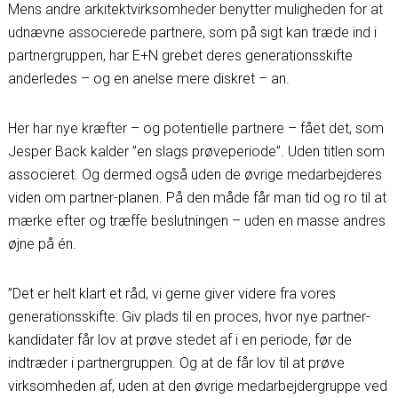
Mens andre arkitektvirksomheder benytter muligheden for at
udnævne associerede partnere, som på sigt kan træde ind i
partnergruppen, har E+N grebet deres generationsskifte
anderledes – og en anelse mere diskret – an.
Her har nye kræfter – og potentielle partnere – fået det, som
Jesper Back kalder ”en slags prøveperiode”. Uden titlen som
associeret. Og dermed også uden de øvrige medarbejderes
viden om partner-planen. På den måde får man tid og ro til at
mærke efter og træffe beslutningen – uden en masse andres
øjne på én.
”Det er helt klart et råd, vi gerne giver videre fra vores
generationsskifte: Giv plads til en proces, hvor nye partner-
kandidater får lov at prøve stedet af i en periode, før de
indtræder i partnergruppen. Og at de får lov til at prøve
virksomheden af, uden at den øvrige medarbejdergruppe ved