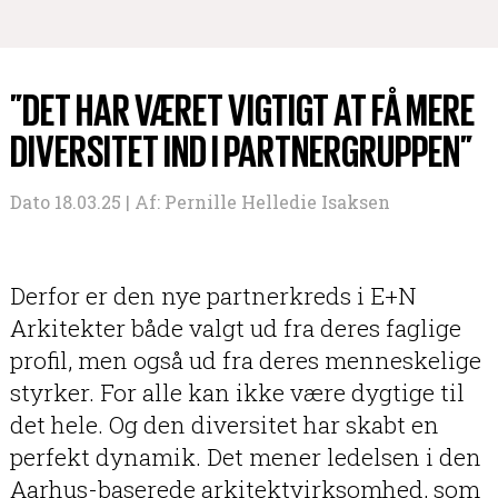
”DET HAR VÆRET VIGTIGT AT FÅ MERE
DIVERSITET IND I PARTNERGRUPPEN”
Dato 18.03.25 |
Af:
Pernille Helledie Isaksen
Derfor er den nye partnerkreds i E+N
Arkitekter både valgt ud fra deres faglige
profil, men også ud fra deres menneskelige
styrker. For alle kan ikke være dygtige til
det hele. Og den diversitet har skabt en
perfekt dynamik. Det mener ledelsen i den
Aarhus-baserede arkitektvirksomhed, som