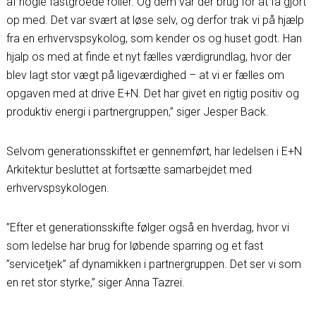
af nogle fastgroede roller. Og dem var der brug for at få gjort
op med. Det var svært at løse selv, og derfor trak vi på hjælp
fra en erhvervspsykolog, som kender os og huset godt. Han
hjalp os med at finde et nyt fælles værdigrundlag, hvor der
blev lagt stor vægt på ligeværdighed – at vi er fælles om
opgaven med at drive E+N. Det har givet en rigtig positiv og
produktiv energi i partnergruppen,” siger Jesper Back.
Selvom generationsskiftet er gennemført, har ledelsen i E+N
Arkitektur besluttet at fortsætte samarbejdet med
erhvervspsykologen.
”Efter et generationsskifte følger også en hverdag, hvor vi
som ledelse har brug for løbende sparring og et fast
”servicetjek” af dynamikken i partnergruppen. Det ser vi som
en ret stor styrke,” siger Anna Tazrei.