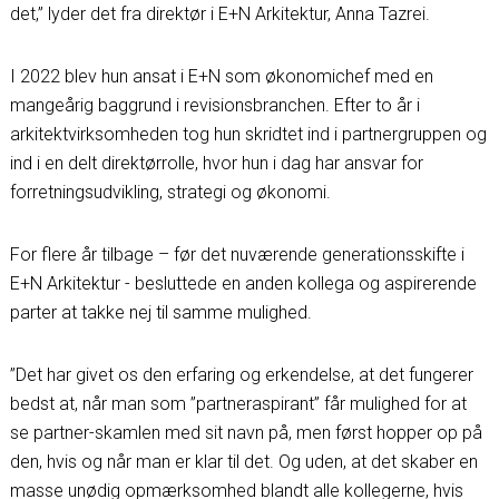
det,” lyder det fra direktør i E+N Arkitektur, Anna Tazrei.
I 2022 blev hun ansat i E+N som økonomichef med en
mangeårig baggrund i revisionsbranchen. Efter to år i
arkitektvirksomheden tog hun skridtet ind i partnergruppen og
ind i en delt direktørrolle, hvor hun i dag har ansvar for
forretningsudvikling, strategi og økonomi.
For flere år tilbage – før det nuværende generationsskifte i
E+N Arkitektur - besluttede en anden kollega og aspirerende
parter at takke nej til samme mulighed.
”Det har givet os den erfaring og erkendelse, at det fungerer
bedst at, når man som ”partneraspirant” får mulighed for at
se partner-skamlen med sit navn på, men først hopper op på
den, hvis og når man er klar til det. Og uden, at det skaber en
masse unødig opmærksomhed blandt alle kollegerne, hvis