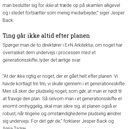
man beslutter sig for
ikke
at træde op på skamlen alligevel
og i stedet fortsætter som menig medarbejder,” siger Jesper
Back.
Ting går ikke altid efter planen
Spørger man de to direktører i E+N Arkitektur, om noget har
overrasket dem undervejs i processen med et
generationsskifte, lyder det ærlige svar:
”At der ikke rigtig er noget, der er gået helt efter planen. Vi
havde kortlagt tre trin, vi skulle igennem i et generationsskifte.
Men så sker der pludselig noget, som gør, at man er nødt til
at fravige den plan. Så selvom man i et generationsskifte er
enormt omhyggelig, skal man sikre sig, at planen også er
robust, når tingene og omstændighederne pludselig ændrer
sig undervejs. For det gør de,” forklarer Jesper Back og
Anna Tazrei.