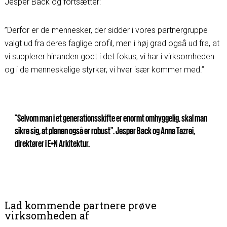
Jesper Back og fortsætter:
”Derfor er de mennesker, der sidder i vores partnergruppe
valgt ud fra deres faglige profil, men i høj grad også ud fra, at
vi supplerer hinanden godt i det fokus, vi har i virksomheden
og i de menneskelige styrker, vi hver især kommer med.”
"Selvom man i et generationsskifte er enormt omhyggelig, skal man
sikre sig, at planen også er robust". Jesper Back og Anna Tazrei,
direktører i E+N Arkitektur.
Lad kommende partnere prøve
virksomheden af