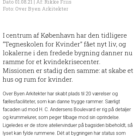
Dato 01.08.21 |
Af:
Rikke Friis
Foto: Over Byen Arkitekter
I centrum af København har den tidligere
”Tegneskolen for Kvinder” fået nyt liv, og
lokalerne i den fredede bygning danner nu
ramme for et kvindekrisecenter.
Missionen er stadig den samme: at skabe et
hus og rum for kvinder.
Over Byen Arkitekter har skabt plads til 20 værelser og
fællesfaciliteter, som kan danne trygge rammer. Særligt
facaden ud mod H. C. Andersens Boulevard er rig på detaljer
og krummelurer, som peger tilbage mod sin oprindelse.
Ligeledes er de store ateliervinduer på bagsiden bibeholdt, så
lyset kan fylde rummene. Dét at bygningen har status som