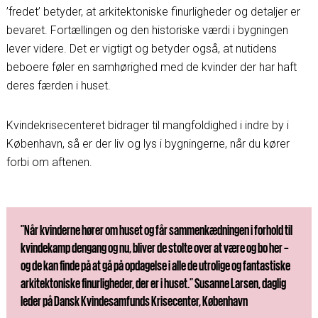
’fredet’ betyder, at arkitektoniske finurligheder og detaljer er
bevaret. Fortællingen og den historiske værdi i bygningen
lever videre. Det er vigtigt og betyder også, at nutidens
beboere føler en samhørighed med de kvinder der har haft
deres færden i huset.
Kvindekrisecenteret bidrager til mangfoldighed i indre by i
København, så er der liv og lys i bygningerne, når du kører
forbi om aftenen.
”Når kvinderne hører om huset og får sammenkædningen i forhold til
kvindekamp dengang og nu, bliver de stolte over at være og bo her –
og de kan finde på at gå på opdagelse i alle de utrolige og fantastiske
arkitektoniske finurligheder, der er i huset.” Susanne Larsen, daglig
leder på Dansk Kvindesamfunds Krisecenter, København