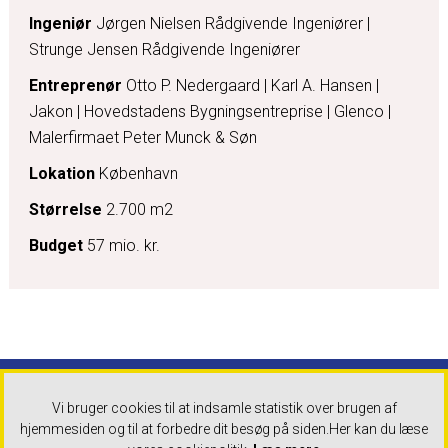
Ingeniør
Jørgen Nielsen Rådgivende Ingeniører |
Strunge Jensen Rådgivende Ingeniører
Entreprenør
Otto P. Nedergaard | Karl A. Hansen |
Jakon | Hovedstadens Bygningsentreprise | Glenco |
Malerfirmaet Peter Munck & Søn
Lokation
København
Størrelse
2.700 m2
Budget
57 mio. kr.
Danske Arkitektvirksomheder
Tlf: +45 32 83 05 00 Mandag -
Vi bruger cookies til at indsamle statistik over brugen af
torsdag 9-16:30 Fredag 9-16
hjemmesiden og til at forbedre dit besøg på siden.
Her kan du læse