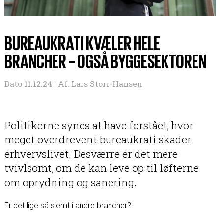
BUREAUKRATI KVÆLER HELE
BRANCHER – OGSÅ BYGGESEKTOREN
Dato 11.12.24 |
Af:
Lars Storr-Hansen
Politikerne synes at have forstået, hvor
meget overdrevent bureaukrati skader
erhvervslivet. Desværre er det mere
tvivlsomt, om de kan leve op til løfterne
om oprydning og sanering.
Er det lige så slemt i andre brancher?