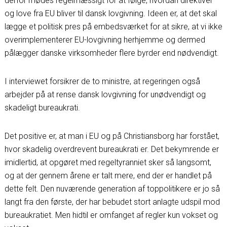
derfor mødes regelmæssigt for at følge, hvordan direktiver
og love fra EU bliver til dansk lovgivning. Ideen er, at det skal
lægge et politisk pres på embedsværket for at sikre, at vi ikke
overimplementerer EU-lovgivning herhjemme og dermed
pålægger danske virksomheder flere byrder end nødvendigt.
I interviewet forsikrer de to ministre, at regeringen også
arbejder på at rense dansk lovgivning for unødvendigt og
skadeligt bureaukrati.
Det positive er, at man i EU og på Christiansborg har forstået,
hvor skadelig overdrevent bureaukrati er. Det bekymrende er
imidlertid, at opgøret med regeltyranniet sker så langsomt,
og at der gennem årene er talt mere, end der er handlet på
dette felt. Den nuværende generation af toppolitikere er jo så
langt fra den første, der har bebudet stort anlagte udspil mod
bureaukratiet. Men hidtil er omfanget af regler kun vokset og