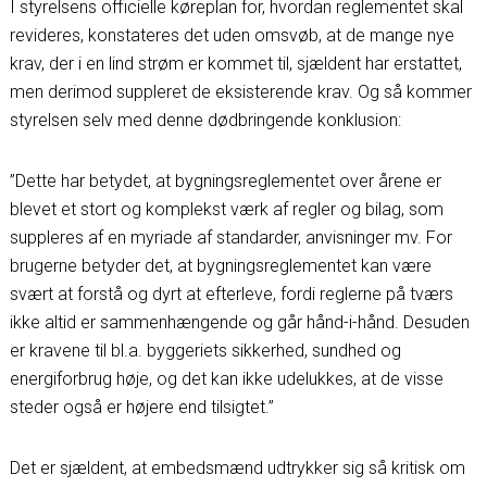
I styrelsens officielle køreplan for, hvordan reglementet skal
revideres, konstateres det uden omsvøb, at de mange nye
krav, der i en lind strøm er kommet til, sjældent har erstattet,
men derimod suppleret de eksisterende krav. Og så kommer
styrelsen selv med denne dødbringende konklusion:
”Dette har betydet, at bygningsreglementet over årene er
blevet et stort og komplekst værk af regler og bilag, som
suppleres af en myriade af standarder, anvisninger mv. For
brugerne betyder det, at bygningsreglementet kan være
svært at forstå og dyrt at efterleve, fordi reglerne på tværs
ikke altid er sammenhængende og går hånd-i-hånd. Desuden
er kravene til bl.a. byggeriets sikkerhed, sundhed og
energiforbrug høje, og det kan ikke udelukkes, at de visse
steder også er højere end tilsigtet.”
Det er sjældent, at embedsmænd udtrykker sig så kritisk om