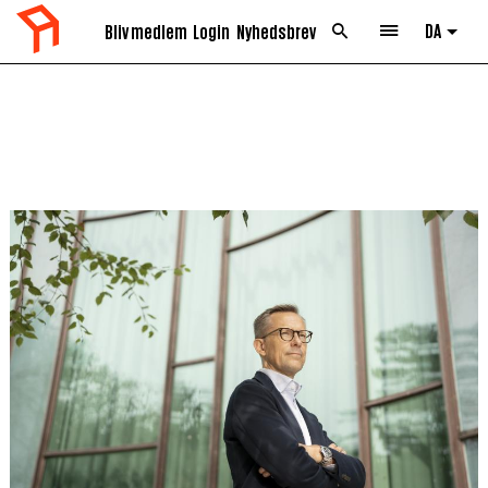
DA
Bliv medlem
Login
Nyhedsbrev
List 