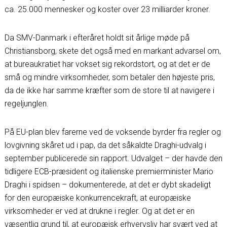
ca. 25.000 mennesker og koster over 23 milliarder kroner.
Da SMV-Danmark i efteråret holdt sit årlige møde på
Christiansborg, skete det også med en markant advarsel om,
at bureaukratiet har vokset sig rekordstort, og at det er de
små og mindre virksomheder, som betaler den højeste pris,
da de ikke har samme kræfter som de store til at navigere i
regeljunglen.
På EU-plan blev farerne ved de voksende byrder fra regler og
lovgivning skåret ud i pap, da det såkaldte Draghi-udvalg i
september publicerede sin rapport. Udvalget – der havde den
tidligere ECB-præsident og italienske premierminister Mario
Draghi i spidsen – dokumenterede, at det er dybt skadeligt
for den europæiske konkurrencekraft, at europæiske
virksomheder er ved at drukne i regler. Og at det er en
væsentlig grund til, at europæisk erhvervsliv har svært ved at