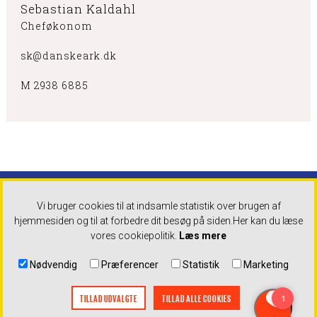
Sebastian Kaldahl
Cheføkonom
sk@danskeark.dk
M 2938 6885
Danske Arkitektvirksomheder
Tlf: +45 32 83 05 00 Mandag -
Vi bruger cookies til at indsamle statistik over brugen af
torsdag 9-16:30 Fredag 9-16
hjemmesiden og til at forbedre dit besøg på siden.
Her kan du læse
Mail: info@danskeark.dk
vores cookiepolitik.
Læs mere
Databeskyttelse,
Nødvendig
Præferencer
Statistik
Marketing
cookieindstillinger,
disclaimer og
TILLAD UDVALGTE
TILLAD ALLE COOKIES