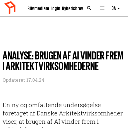
DA
Bliv medlem
Login
Nyhedsbrev
List 
ANALYSE: BRUGEN AF AI VINDER FREM
I ARKITEKTVIRKSOMHEDERNE
Opdateret 17.04.24
En ny og omfattende undersøgelse
foretaget af Danske Arkitektvirksomheder
viser, at brugen af AI vinder frem i