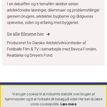
I en debatfilm og ti temafilm skildrer serien
arkitektoniske løsninger, dilemmaer og problemstillinger
gennem brugere, arkitekter, bygherrer og rådgiveres
oplevelse, viden og erfaring med byggeriet.
Se alle filmene her
Produceret for Danske Arkitektvirksomheder af
Feldballe Film & TV i samarbejde med Bevica Fonden,
Realdania og Dreyers Fond.
Danske Arkitektvirksomheder
Tlf: +45 32 83 05 00 Mandag -
Vi bruger cookies til at indsamle statistik over brugen af
torsdag 9-16:30 Fredag 9-16
hjemmesiden og til at forbedre dit besøg på siden.
Her kan du læse
Mail: info@danskeark.dk
vores cookiepolitik.
Læs mere