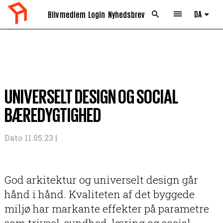
DA
Bliv medlem
Login
Nyhedsbrev
List 
UNIVERSELT DESIGN OG SOCIAL
BÆREDYGTIGHED
Dato 11.05.23 |
God arkitektur og universelt design går
hånd i hånd. Kvaliteten af det byggede
miljø har markante effekter på parametre