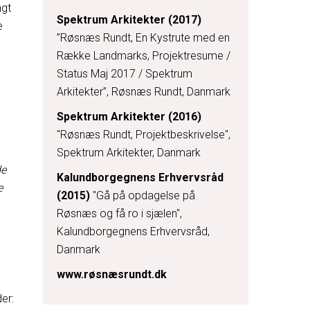
ngt
Spektrum Arkitekter (2017)
e
”Røsnæs Rundt, En Kystrute med en
Række Landmarks, Projektresume /
Status Maj 2017 / Spektrum
Arkitekter”, Røsnæs Rundt, Danmark
Spektrum Arkitekter (2016)
"Røsnæs Rundt, Projektbeskrivelse",
Spektrum Arkitekter, Danmark
de
Kalundborgegnens Erhvervsråd
e
(2015)
"Gå på opdagelse på
Røsnæs og få ro i sjælen",
Kalundborgegnens Erhvervsråd,
Danmark
www.røsnæsrundt.dk
er: