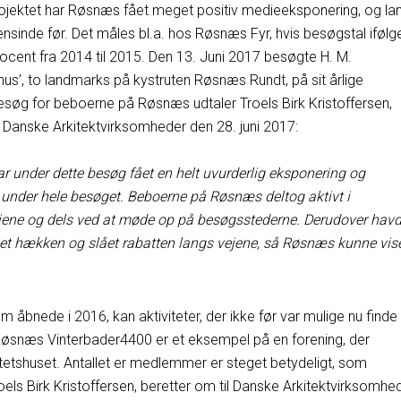
projektet har Røsnæs fået meget positiv medieeksponering, og la
sinde før. Det måles bl.a. hos Røsnæs Fyr, hvis besøgstal ifølg
ent fra 2014 til 2015. Den 13. Juni 2017 besøgte H. M.
us’, to landmarks på kystruten Røsnæs Rundt, på sit årlige
øg for beboerne på Røsnæs udtaler Troels Birk Kristoffersen,
 Danske Arkitektvirksomheder den 28. juni 2017:
r under dette besøg fået en helt uvurderlig eksponering og
under hele besøget. Beboerne på Røsnæs deltog aktivt i
ejene og dels ved at møde op på besøgsstederne. Derudover hav
pet hækken og slået rabatten langs vejene, så Røsnæs kunne vis
 åbnede i 2016, kan aktiviteter, der ikke før var mulige nu finde
 Røsnæs Vinterbader4400 er et eksempel på en forening, der
itetshuset. Antallet er medlemmer er steget betydeligt, som
ls Birk Kristoffersen, beretter om til Danske Arkitektvirksomhed