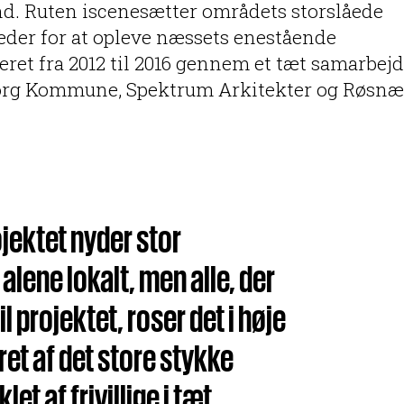
nd. Ruten iscenesætter områdets storslåede
eder for at opleve næssets enestående
eret fra 2012 til 2016 gennem et tæt samarbej
dborg Kommune, Spektrum Arkitekter og Røsnæ
ektet nyder stor
alene lokalt, men alle, der
l projektet, roser det i høje
et af det store stykke
let af frivillige i tæt