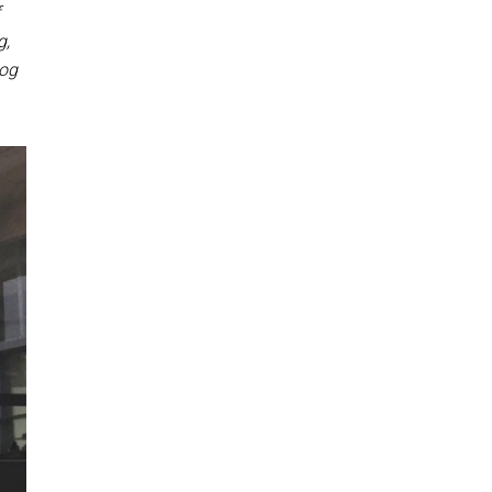
g,
 og