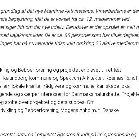
 grundlag af det nye Maritime Aktivitetshus. Vinterbaderne er de
ørste begejstring, idet de er vokset fra ca. 12. medlemmer ved
t siger lidt om det nye udeliv. Derudover er der opstået en helt 
ed kajakinstruktør. De er ca. 85 personer som har tilkendegivet,
delingen har på nuværende tidspunkt omkring 20 aktive medlemme
ing og Beboerforening og projektet er blevet til i et tæt
, Kalundborg Kommune og Spektrum Arkitekter
.
Røsnæs Rundt 
ellem lokale kræfter, rådgivere og kommune, kan skabe lokal
øgende og skærper interessen for Danmarks naturskatte. Projekt
og stolte over projektet og dets succes. Om
vikling og Beboerforening, Mogens Anholm, til Danske
scenesætte naturen i projektet Røsnæs Rundt på en spændende og