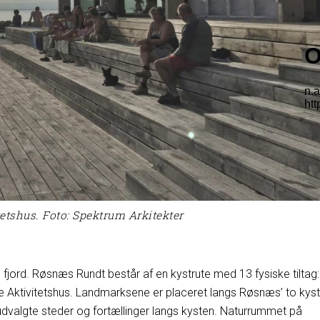
etshus. Foto: Spektrum Arkitekter
jord. Røsnæs Rundt består af en kystrute med 13 fysiske tiltag:
Aktivitetshus. Landmarksene er placeret langs Røsnæs’ to kyst
 udvalgte steder og fortællinger langs kysten. Naturrummet på