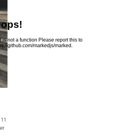
 11
er