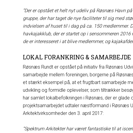
”Der er opstået et helt nyt udeliv på Røsnæs Havn på
gruppe, der har taget de nye faciliteter til sig med st
indvielsen af huset til i dag på ca. 150 medlemmer. De
havkajakklub, der er startet op i sensommeren 2016 m
de er interesseret i at blive medlemmer, og kajakaf
LOKAL FORANKRING & SAMARBEJDE
Røsnæs Rundt er opstået på initiativ fra Røsnæs Udvikl
samarbejde mellem foreningen, borgerne på Røsnæs
et stærkt eksempel på, at et frugtbart samarbejde m
udvikling og formidle oplevelser, som tiltrækker bes
har samlet lokalbefolkningen i Røsnæs, der er glade 
projektsamarbejdet udtaler næstformand i Røsnæs Ud
Arkitektvirksomheder den 3. april 2017:
”Spektrum Arkitekter har været fantastiske til at i