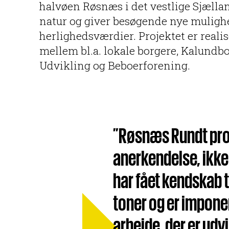
halvøen Røsnæs i det vestlige Sjælla
natur og giver besøgende nye muligh
herlighedsværdier. Projektet er realis
mellem bl.a. lokale borgere, Kalun
Udvikling og Beboerforening.
”Røsnæs Rundt proj
anerkendelse, ikke 
har fået kendskab ti
toner og er imponer
arbejde, der er udvik