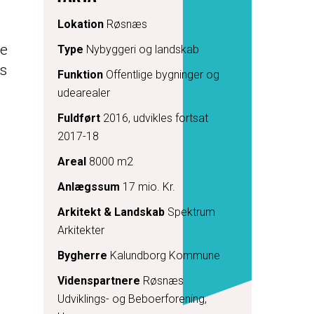
Lokation
Røsnæs
de
Type
Nybyggeri og landskab
s
Funktion
Offentlige bygninger og
udearealer
Fuldført
2016, udvikles fortsat
2017-18
Areal
8000 m2
Anlægssum
17 mio. Kr.
Arkitekt & Landskab
Spektrum
Arkitekter
Bygherre
Kalundborg Kommune
Videnspartnere
Røsnæs
Udviklings- og Beboerforening,