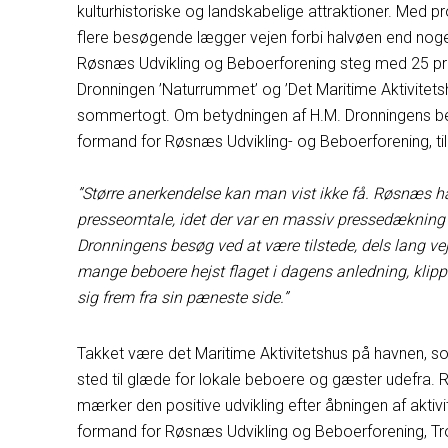
kulturhistoriske og landskabelige attraktioner. Med 
flere besøgende lægger vejen forbi halvøen end nogen
Røsnæs Udvikling og Beboerforening steg med 25 proc
Dronningen ’Naturrummet’ og ’Det Maritime Aktivitetsh
sommertogt. Om betydningen af H.M. Dronningens bes
formand for Røsnæs Udvikling- og Beboerforening, til
”Større anerkendelse kan man vist ikke få. Røsnæs ha
presseomtale, idet der var en massiv pressedækning 
Dronningens besøg ved at være tilstede, dels lang v
mange beboere hejst flaget i dagens anledning, klip
sig frem fra sin pæneste side.
”
Takket være det Maritime Aktivitetshus på havnen, som
sted til glæde for lokale beboere og gæster udefra.
mærker den positive udvikling efter åbningen af aktiv
formand for Røsnæs Udvikling og Beboerforening, Troe