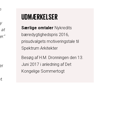
n
UDMÆRKELSER
ny
Særlige omtaler
Nykredits
 at
bæredygtighedspris 2016,
r.”
prisudvalgets motiveringstale til
Spektrum Arkitekter
Besøg af H.M. Dronningen den 13.
Juni 2017 i anledning af Det
er
Kongelige Sommertogt
et