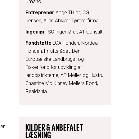
Umano
Entreprenør
Aage TH og CG
Jensen, Allan Abkjær Tømrerfirma
Ingeniør
ISC Ingeniører, A1 Consult
Fondstøtte
LOA Fonden, Nordea
Fonden, Friluftsrådet, Den
Europæiske Landbrugs- og
Fiskerifond for udvikling af
landdistrikterne, AP Møller og Hustru
Chastine Mc Kinney Møllers Fond,
Realdania
KILDER & ANBEFALET
en,
LÆSNING