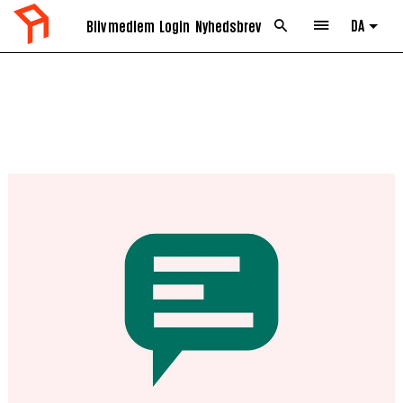
DA
Bliv medlem
Login
Nyhedsbrev
List 