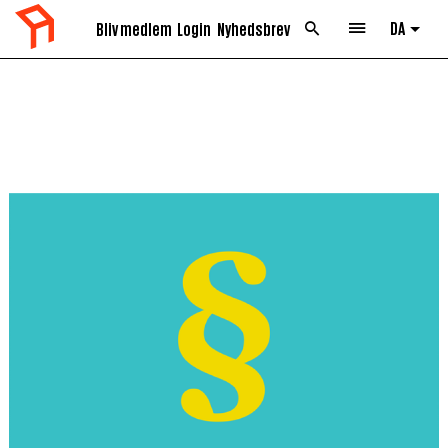
DA
Bliv medlem
Login
Nyhedsbrev
List 