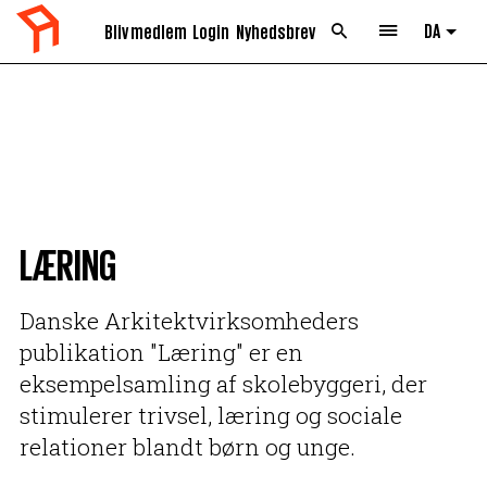
DA
Bliv medlem
Login
Nyhedsbrev
List 
LÆRING
Danske Arkitektvirksomheders
publikation "Læring" er en
eksempelsamling af skolebyggeri, der
stimulerer trivsel, læring og sociale
relationer blandt børn og unge.