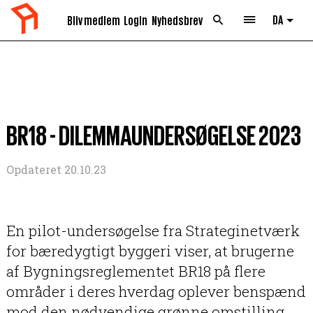
DA
Bliv medlem
Login
Nyhedsbrev
List 
BR18 - DILEMMAUNDERSØGELSE 2023
Opdateret 20.10.23
En pilot-undersøgelse fra Strateginetværk
for bæredygtigt byggeri viser, at brugerne
af Bygningsreglementet BR18 på flere
områder i deres hverdag oplever benspænd
mod den nødvendige grønne omstilling