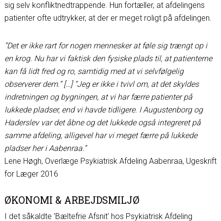
sig selv konfliktnedtrappende. Hun fortæller, at afdelingens
patienter ofte udtrykker, at der er meget roligt på afdelingen.
”Det er ikke rart for nogen mennesker at føle sig trængt op i
en krog. Nu har vi faktisk den fysiske plads til, at patienterne
kan få lidt fred og ro, samtidig med at vi selvfølgelig
observerer dem.” […]
“Jeg er ikke i tvivl om, at det skyldes
indretningen og bygningen, at vi har færre patienter på
lukkede pladser, end vi havde tidligere. I Augustenborg og
Haderslev var det åbne og det lukkede også integreret på
samme afdeling, alligevel har vi meget færre på lukkede
pladser her i Aabenraa.”
Lene Høgh, Overlæge Psykiatrisk Afdeling Aabenraa, Ugeskrift
for Læger 2016
ØKONOMI & ARBEJDSMILJØ
I det såkaldte ’Bæltefrie Afsnit’ hos Psykiatrisk Afdeling