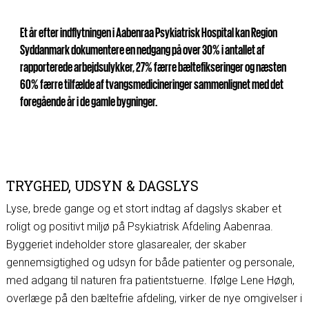
Et år efter indflytningen i Aabenraa Psykiatrisk Hospital kan Region
Syddanmark dokumentere en nedgang på over 30% i antallet af
rapporterede arbejdsulykker, 27% færre bæltefikseringer og næsten
60% færre tilfælde af tvangsmedicineringer sammenlignet med det
foregående år i de gamle bygninger.
TRYGHED, UDSYN & DAGSLYS
Lyse, brede gange og et stort indtag af dagslys skaber et
roligt og positivt miljø på Psykiatrisk Afdeling Aabenraa.
Byggeriet indeholder store glasarealer, der skaber
gennemsigtighed og udsyn for både patienter og personale,
med adgang til naturen fra patientstuerne. Ifølge Lene Høgh,
overlæge på den bæltefrie afdeling, virker de nye omgivelser i