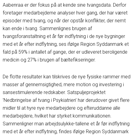
Aabenraa er der fokus på at kende sine tvangsdata. Derfor
foretager medarbejderne analyser hver gang, der har været
episoder med tvang, og når der opstår konflikter, der nemt
kan ende i tvang. Sammenlignes brugen af
tvangsforanstaltning et år før indflytning i de nye bygninger
med et år efter indflytning, ses ifølge Region Syddanmark et
fald på 59% i antallet af gange, der er udleveret beroligende
medicin og 27% i brugen af bæltefikseringer.
De flotte resultater kan tilskrives de nye fysiske rammer med
masser af gennemsigtighed, mere motion og investering i
sansestimulerende redskaber. Satspuljeprojektet
’Nedbringelse af tvang i Psykiatrien’ har derudover givet flere
midler til at hyre nye medarbejdere og efteruddanne alle
medarbejdere, hvilket har styrket kommunikationen.
Sammenligner man arbejdsulykke-tallene et år før indflytning
med et år efter indflytning, findes ifølge Region Syddanmark